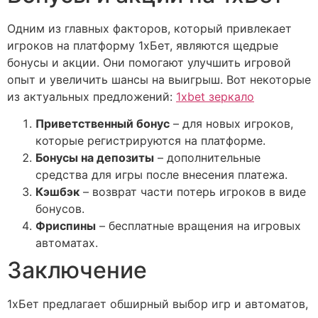
Одним из главных факторов, который привлекает
игроков на платформу 1хБет, являются щедрые
бонусы и акции. Они помогают улучшить игровой
опыт и увеличить шансы на выигрыш. Вот некоторые
из актуальных предложений:
1xbet зеркало
Приветственный бонус
– для новых игроков,
которые регистрируются на платформе.
Бонусы на депозиты
– дополнительные
средства для игры после внесения платежа.
Кэшбэк
– возврат части потерь игроков в виде
бонусов.
Фриспины
– бесплатные вращения на игровых
автоматах.
Заключение
1хБет предлагает обширный выбор игр и автоматов,