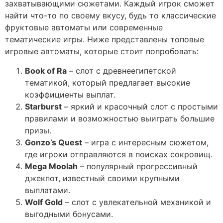
захватывающими сюжетами. Каждый игрок сможет
найти что-то по своему вкусу, будь то классические
фруктовые автоматы или современные
тематические игры. Ниже представлены топовые
игровые автоматы, которые стоит попробовать:
Book of Ra
– слот с древнеегипетской
тематикой, который предлагает высокие
коэффициенты выплат.
Starburst
– яркий и красочный слот с простыми
правилами и возможностью выиграть большие
призы.
Gonzo’s Quest
– игра с интересным сюжетом,
где игроки отправляются в поисках сокровищ.
Mega Moolah
– популярный прогрессивный
джекпот, известный своими крупными
выплатами.
Wolf Gold
– слот с увлекательной механикой и
выгодными бонусами.