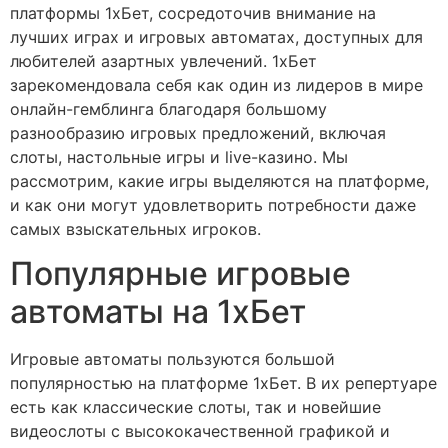
платформы 1хБет, сосредоточив внимание на
лучших играх и игровых автоматах, доступных для
любителей азартных увлечений. 1хБет
зарекомендовала себя как один из лидеров в мире
онлайн-гемблинга благодаря большому
разнообразию игровых предложений, включая
слоты, настольные игры и live-казино. Мы
рассмотрим, какие игры выделяются на платформе,
и как они могут удовлетворить потребности даже
самых взыскательных игроков.
Популярные игровые
автоматы на 1хБет
Игровые автоматы пользуются большой
популярностью на платформе 1хБет. В их репертуаре
есть как классические слоты, так и новейшие
видеослоты с высококачественной графикой и