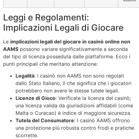
Leggi e Regolamenti:
Implicazioni Legali di Giocare
Le
implicazioni legali del giocare in casinò online non
AAMS
possono variare significativamente a seconda
del tipo di licenza posseduta dalle piattaforme. Ecco i
punti principali che meritano attenzione:
Legalità
: I casinò non AAMS non sono regolati
dallo Stato Italiano, il che significa che i giocatori
potrebbero non avere le stesse tutele legali.
Licenze di Gioco
: Verificate la licenza del casinò;
una licenza valida da giurisdizioni affidabili (come
Malta o Curacao) è indice di maggiore sicurezza.
Tutela del Consumatore
: I casinò AAMS offrono
una protezione più robusta contro frodi e pratiche
scorrette.