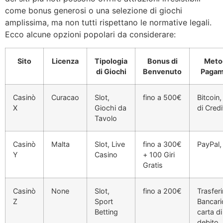
come bonus generosi o una selezione di giochi
amplissima, ma non tutti rispettano le normative legali.
Ecco alcune opzioni popolari da considerare:
Sito
Licenza
Tipologia
Bonus di
Metod
di Giochi
Benvenuto
Pagam
Casinò
Curacao
Slot,
fino a 500€
Bitcoin,
X
Giochi da
di Credi
Tavolo
Casinò
Malta
Slot, Live
fino a 300€
PayPal, 
Y
Casino
+ 100 Giri
Gratis
Casinò
None
Slot,
fino a 200€
Trasfer
Z
Sport
Bancari
Betting
carta di
debito