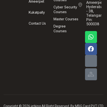
Ameerpet
Ameerpet,
Hyderabad
Cyber Security
- 38,
Courses
Kukatpally
Telangana,
Master Courses
Pin:
Contact Us
500038
Degree
Courses
Copyright © 2026 jetking All Right Reserved .By MBG Card PVT LTD