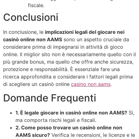
fiscale.
Conclusioni
In conclusione, le
implicazioni legali del giocare nei
casinò online non AAMS
sono un aspetto cruciale da
considerare prima di impegnarsi in attività di gioco
online. Il miglior sito non è necessariamente quello con il
più grande bonus, ma quello che offre anche sicurezza,
protezione e responsabilità. È essenziale fare una
ricerca approfondita e considerare i fattori legali prima
di scegliere un casinò online
casino non aams
.
Domande Frequenti
1. È legale giocare in casinò online non AAMS?
Sì,
ma comporta rischi legali e fiscali.
2. Come posso trovare un casinò online non
AAMS sicuro?
Verifica le recensioni, le licenze e le