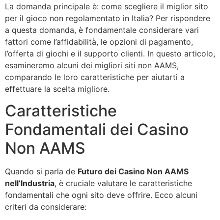
La domanda principale è: come scegliere il miglior sito
per il gioco non regolamentato in Italia? Per rispondere
a questa domanda, è fondamentale considerare vari
fattori come l’affidabilità, le opzioni di pagamento,
l’offerta di giochi e il supporto clienti. In questo articolo,
esamineremo alcuni dei migliori siti non AAMS,
comparando le loro caratteristiche per aiutarti a
effettuare la scelta migliore.
Caratteristiche
Fondamentali dei Casino
Non AAMS
Quando si parla de
Futuro dei Casino Non AAMS
nell’Industria
, è cruciale valutare le caratteristiche
fondamentali che ogni sito deve offrire. Ecco alcuni
criteri da considerare: