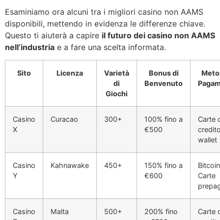
Esaminiamo ora alcuni tra i migliori casino non AAMS
disponibili, mettendo in evidenza le differenze chiave.
Questo ti aiuterà a capire
il futuro dei casino non AAMS
nell’industria
e a fare una scelta informata.
Sito
Licenza
Varietà
Bonus di
Metod
di
Benvenuto
Pagam
Giochi
Casino
Curacao
300+
100% fino a
Carte 
X
€500
credit
wallet
Casino
Kahnawake
450+
150% fino a
Bitcoin
Y
€600
Carte
prepa
Casino
Malta
500+
200% fino
Carte 