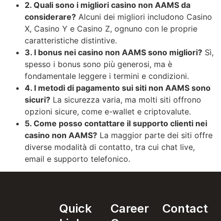
2. Quali sono i migliori casino non AAMS da
considerare?
Alcuni dei migliori includono Casino
X, Casino Y e Casino Z, ognuno con le proprie
caratteristiche distintive.
3. I bonus nei casino non AAMS sono migliori?
Sì,
spesso i bonus sono più generosi, ma è
fondamentale leggere i termini e condizioni.
4. I metodi di pagamento sui siti non AAMS sono
sicuri?
La sicurezza varia, ma molti siti offrono
opzioni sicure, come e-wallet e criptovalute.
5. Come posso contattare il supporto clienti nei
casino non AAMS?
La maggior parte dei siti offre
diverse modalità di contatto, tra cui chat live,
email e supporto telefonico.
Quick
Career
Contact