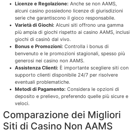
Licenze e Regolazione:
Anche se non AAMS,
alcuni casino possiedono licenze di giurisdizioni
serie che garantiscono il gioco responsabile.
Varietà di Giochi:
Alcuni siti offrono una gamma
più ampia di giochi rispetto ai casino AAMS, inclusi
giochi di casinò dal vivo.
Bonus e Promozioni:
Controlla i bonus di
benvenuto e le promozioni stagionali, spesso più
generosi nei casino non AAMS.
Assistenza Clienti:
È importante scegliere siti con
supporto clienti disponibile 24/7 per risolvere
eventuali problematiche.
Metodi di Pagamento:
Considera le opzioni di
deposito e prelievo, preferendo quelle più sicure e
veloci.
Comparazione dei Migliori
Siti di Casino Non AAMS