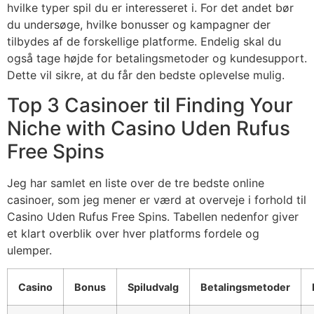
hvilke typer spil du er interesseret i. For det andet bør
du undersøge, hvilke bonusser og kampagner der
tilbydes af de forskellige platforme. Endelig skal du
også tage højde for betalingsmetoder og kundesupport.
Dette vil sikre, at du får den bedste oplevelse mulig.
Top 3 Casinoer til Finding Your
Niche with Casino Uden Rufus
Free Spins
Jeg har samlet en liste over de tre bedste online
casinoer, som jeg mener er værd at overveje i forhold til
Casino Uden Rufus Free Spins. Tabellen nedenfor giver
et klart overblik over hver platforms fordele og
ulemper.
Casino
Bonus
Spiludvalg
Betalingsmetoder