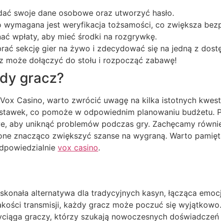
ać swoje dane osobowe oraz utworzyć hasło.
to wymagana jest weryfikacja tożsamości, co zwiększa bez
ć wpłaty, aby mieć środki na rozgrywkę.
ać sekcję gier na żywo i zdecydować się na jedną z dostę
z może dołączyć do stołu i rozpocząć zabawę!
żdy gracz?
Vox Casino, warto zwrócić uwagę na kilka istotnych kwes
 stawek, co pomoże w odpowiednim planowaniu budżetu. Po
owe, aby uniknąć problemów podczas gry. Zachęcamy równi
e znacząco zwiększyć szanse na wygraną. Warto pamiętać
odpowiedzialnie
vox casino
.
konała alternatywa dla tradycyjnych kasyn, łącząca emoc
akości transmisji, każdy gracz może poczuć się wyjątkowo.
yciąga graczy, którzy szukają nowoczesnych doświadczeń 