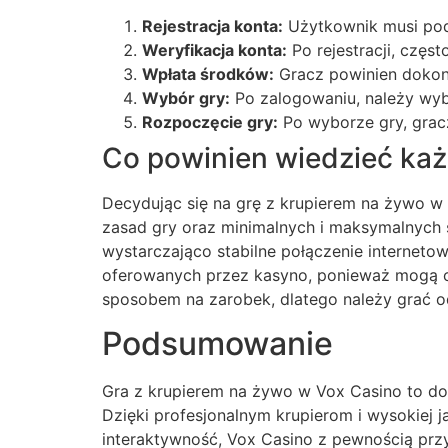
Rejestracja konta:
Użytkownik musi pod
Weryfikacja konta:
Po rejestracji, częs
Wpłata środków:
Gracz powinien dokona
Wybór gry:
Po zalogowaniu, należy wybr
Rozpoczęcie gry:
Po wyborze gry, grac
Co powinien wiedzieć ka
Decydując się na grę z krupierem na żywo w 
zasad gry oraz minimalnych i maksymalnych
wystarczająco stabilne połączenie internet
oferowanych przez kasyno, ponieważ mogą on
sposobem na zarobek, dlatego należy grać 
Podsumowanie
Gra z krupierem na żywo w Vox Casino to dos
Dzięki profesjonalnym krupierom i wysokiej j
interaktywność, Vox Casino z pewnością prz