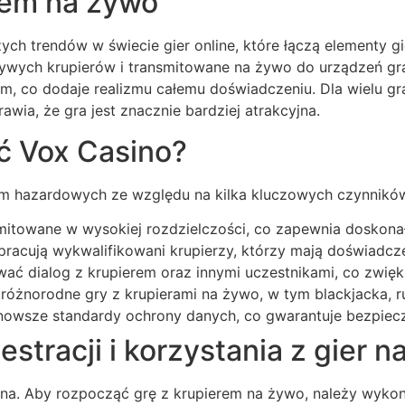
erem na żywo
ych trendów w świecie gier online, które łączą elementy 
ywych krupierów i transmitowane na żywo do urządzeń gr
m, co dodaje realizmu całemu doświadczeniu. Dla wielu gra
wia, że gra jest znacznie bardziej atrakcyjna.
ć Vox Casino?
orm hazardowych ze względu na kilka kluczowych czynników.
mitowane w wysokiej rozdzielczości, co zapewnia doskonał
racują wykwalifikowani krupierzy, którzy mają doświadcze
ć dialog z krupierem oraz innymi uczestnikami, co zwię
różnorodne gry z krupierami na żywo, w tym blackjacka, ru
nowsze standardy ochrony danych, co gwarantuje bezpiecze
stracji i korzystania z gier 
cyjna. Aby rozpocząć grę z krupierem na żywo, należy wyko