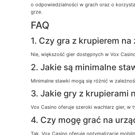
o odpowiedzialności w grach oraz o korzys
grze.
FAQ
1. Czy gra z krupierem 
Nie, większość gier dostępnych w Vox Casino
2. Jakie są minimalne st
Minimalne stawki mogą się różnić w zależnośc
3. Jakie gry z krupierami
Vox Casino oferuje szeroki wachlarz gier, w 
4. Czy mogę grać na urz
Tak, Vox Casino oferuje optymalizację mobiln