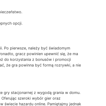
pieczeństwo.
pnych opcji.
tii. Po pierwsze, należy być świadomym
nadto, gracz powinien upewnić się, że ma
eż do korzystania z bonusów i promocji
, że gra powinna być formą rozrywki, a nie
je gry stacjonarnej z wygodą grania w domu.
 Oferując szeroki wybór gier oraz
w świecie hazardu online. Pamiętajmy jednak