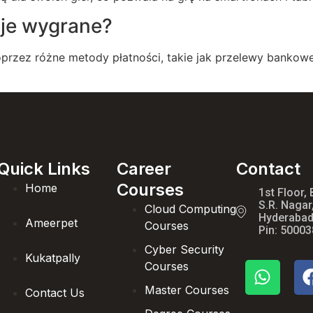
oje wygrane?
zez różne metody płatności, takie jak przelewy bankowe, 
Quick Links
Career
Contact
Courses
Home
1st Floor,
S.R. Nagar
Cloud Computing
Hyderabad 
Ameerpet
Courses
Pin: 50003
Cyber Security
Kukatpally
Courses
Master Courses
Contact Us