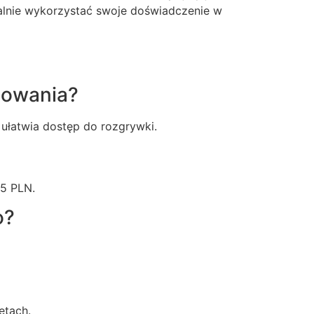
alnie wykorzystać swoje doświadczenie w
mowania?
ułatwia dostęp do rozgrywki.
 5 PLN.
o?
etach.