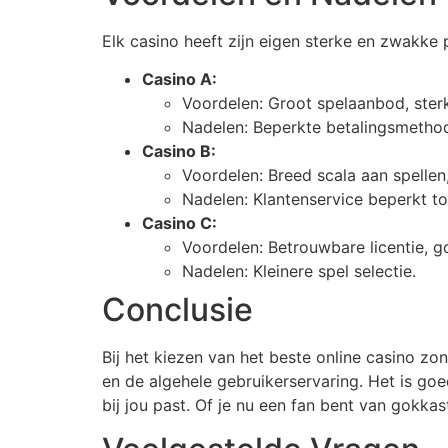
Elk casino heeft zijn eigen sterke en zwakke 
Casino A:
Voordelen: Groot spelaanbod, sterk
Nadelen: Beperkte betalingsmetho
Casino B:
Voordelen: Breed scala aan spellen
Nadelen: Klantenservice beperkt to
Casino C:
Voordelen: Betrouwbare licentie, g
Nadelen: Kleinere spel selectie.
Conclusie
Bij het kiezen van het beste online casino z
en de algehele gebruikerservaring. Het is goe
bij jou past. Of je nu een fan bent van gokkas