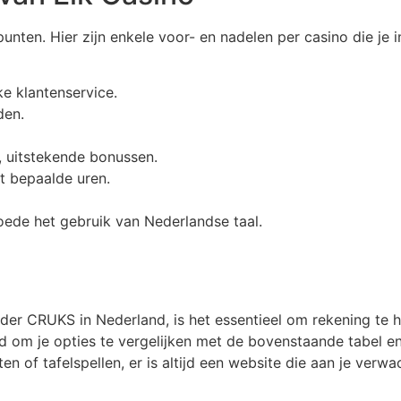
punten. Hier zijn enkele voor- en nadelen per casino die je
e klantenservice.
den.
, uitstekende bonussen.
t bepaalde uren.
oede het gebruik van Nederlandse taal.
onder CRUKS in Nederland, is het essentieel om rekening te
d om je opties te vergelijken met de bovenstaande tabel en
ten of tafelspellen, er is altijd een website die aan je verw