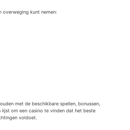
 in overweging kunt nemen:
 houden met de beschikbare spellen, bonussen,
 lijst om een casino te vinden dat het beste
achtingen voldoet.