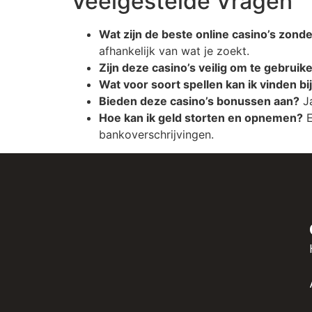
Veelgestelde Vragen
Wat zijn de beste online casino’s zon
afhankelijk van wat je zoekt.
Zijn deze casino’s veilig om te gebruik
Wat voor soort spellen kan ik vinden bi
Bieden deze casino’s bonussen aan?
Ja
Hoe kan ik geld storten en opnemen?
E
bankoverschrijvingen.