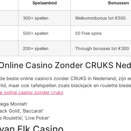
Spelaanbod
Bonussen
300+ spellen
Welkomstbonus tot €500
500+ spellen
50 Free spins
200+ spellen
Through bonuses tot €300
 Online Casino Zonder CRUKS Ned
e beste online casino’s zonder CRUKS in Nederland, zijn er
ild, maar ook tafelspellen zoals blackjack en roulette bie
e online casino zonder cruks
‘Mega Moolah’
ack Gold’, ‘Baccarat’
e Roulette’, ‘Live Poker’
van Elk Casino