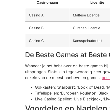
Casinonaam
Licentie
Casino A
Maltese Licentie
Casino B
Curacao Licentie
Casino C
Kansspelautoriteit
De Beste Games at Beste
Wanneer je het hebt over de beste games bij d
uitspringen. Slots zijn tegenwoordig zeer gew
enkele van de meest aanbevolen games:
best
Gokkasten: ‘Starburst’, ‘Book of Dead’, 
Tafellspellen: ‘European Roulette’, ‘Blackj
Live Casino Spellen: ‘Live Blackjack’, ‘Liv
Voordelen en Nadelen 