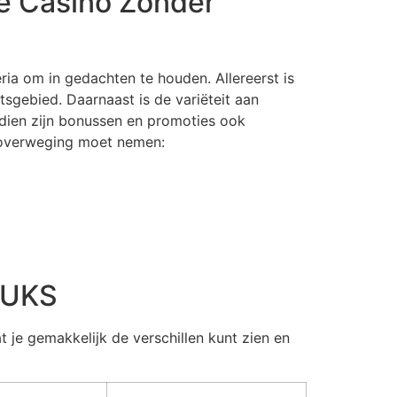
ne Casino Zonder
eria om in gedachten te houden. Allereerst is
tsgebied. Daarnaast is de variëteit aan
endien zijn bonussen en promoties ook
in overweging moet nemen:
CRUKS
 je gemakkelijk de verschillen kunt zien en