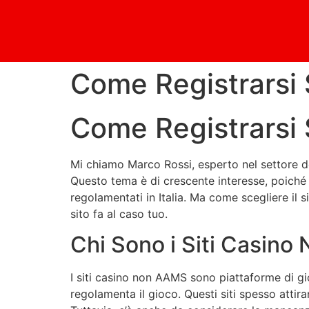
Come Registrarsi
Come Registrarsi
Mi chiamo Marco Rossi, esperto nel settore de
Questo tema è di crescente interesse, poiché 
regolamentati in Italia. Ma come scegliere il si
sito fa al caso tuo.
Chi Sono i Siti Casin
I siti casino non AAMS sono piattaforme di gi
regolamenta il gioco. Questi siti spesso attir