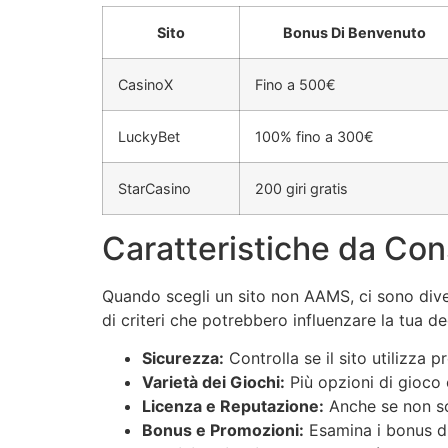
Sito
Bonus Di Benvenuto
CasinoX
Fino a 500€
LuckyBet
100% fino a 300€
StarCasino
200 giri gratis
Caratteristiche da Co
Quando scegli un sito non AAMS, ci sono diver
di criteri che potrebbero influenzare la tua de
Sicurezza:
Controlla se il sito utilizza p
Varietà dei Giochi:
Più opzioni di gioco
Licenza e Reputazione:
Anche se non son
Bonus e Promozioni:
Esamina i bonus di 