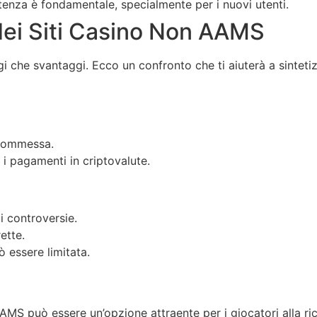
stenza è fondamentale, specialmente per i nuovi utenti.
dei Siti Casino Non AAMS
 che svantaggi. Ecco un confronto che ti aiuterà a sintetizz
scommessa.
i i pagamenti in criptovalute.
i controversie.
ette.
ò essere limitata.
 AAMS può essere un’opzione attraente per i giocatori alla ri