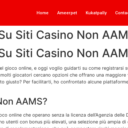
Home
Ameerpet
Kukatpally
Conta
 Su Siti Casino Non AA
 Su Siti Casino Non AA
l gioco online, e oggi voglio guidarti su come registrarsi 
molti giocatori cercano opzioni che offrano una maggiore var
to giusto? Per facilitarti, ho confrontato alcune piattaforme 
o Non AAMS?
oco online che operano senza la licenza dell’Agenzia delle D
ano utenti con bonus più elevati, una selezione più ampia di 