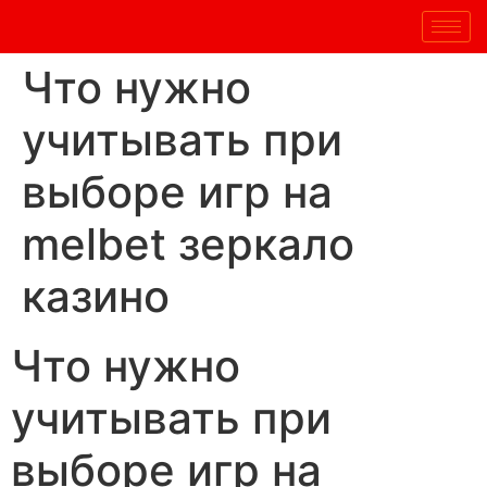
Что нужно
учитывать при
выборе игр на
melbet зеркало
казино
Что нужно
учитывать при
выборе игр на