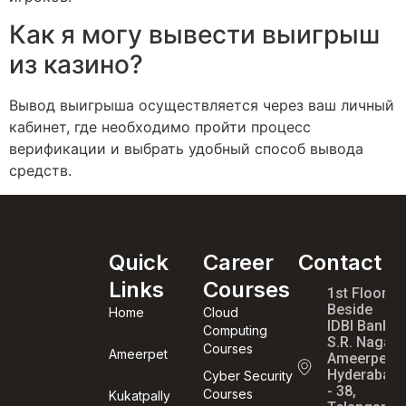
Как я могу вывести выигрыш
из казино?
Вывод выигрыша осуществляется через ваш личный
кабинет, где необходимо пройти процесс
верификации и выбрать удобный способ вывода
средств.
Quick
Career
Contact
Links
Courses
1st Floor,
Beside
Home
Cloud
IDBI Bank,
Computing
S.R. Nagar,
Courses
Ameerpet
Ameerpet,
Hyderabad
Cyber Security
- 38,
Courses
Kukatpally