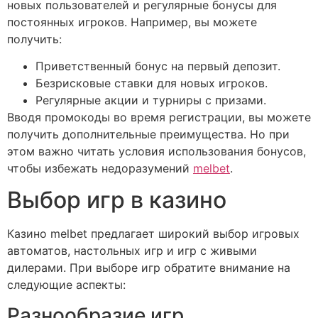
новых пользователей и регулярные бонусы для
постоянных игроков. Например, вы можете
получить:
Приветственный бонус на первый депозит.
Безрисковые ставки для новых игроков.
Регулярные акции и турниры с призами.
Вводя промокоды во время регистрации, вы можете
получить дополнительные преимущества. Но при
этом важно читать условия использования бонусов,
чтобы избежать недоразумений
melbet
.
Выбор игр в казино
Казино melbet предлагает широкий выбор игровых
автоматов, настольных игр и игр с живыми
дилерами. При выборе игр обратите внимание на
следующие аспекты:
Разнообразие игр