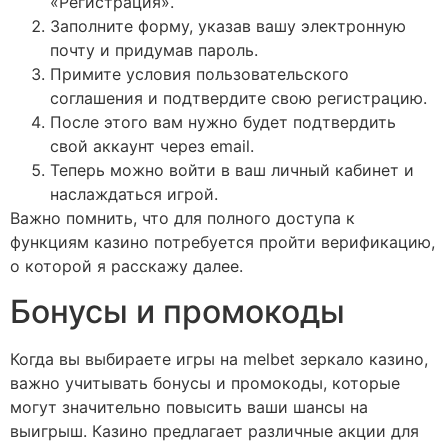
«Регистрация».
Заполните форму, указав вашу электронную
почту и придумав пароль.
Примите условия пользовательского
соглашения и подтвердите свою регистрацию.
После этого вам нужно будет подтвердить
свой аккаунт через email.
Теперь можно войти в ваш личный кабинет и
наслаждаться игрой.
Важно помнить, что для полного доступа к
функциям казино потребуется пройти верификацию,
о которой я расскажу далее.
Бонусы и промокоды
Когда вы выбираете игры на melbet зеркало казино,
важно учитывать бонусы и промокоды, которые
могут значительно повысить ваши шансы на
выигрыш. Казино предлагает различные акции для