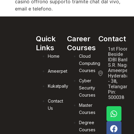
casinò offrono supporto tramite chat dal vivo,
email e telefono.
Quick
Career
Contact
Links
Courses
1st Floor,
Beside
Home
Cloud
IDBI Bank,
Computing
S.R. Nagar,
Ameerpet,
Courses
Ameerpet
Hyderabad
Cyber
- 38,
Kukatpally
Telangana,
Security
Pin:
Courses
500038
Contact
Master
Us
Courses
Degree
Courses