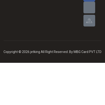
Copyright © 2026 jetking All Right Reserved .By MBG Card PVT LTD