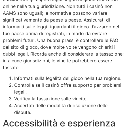
online nella tua giurisdizione. Non tutti i casinò non
AAMS sono uguali; le normative possono variare
significativamente da paese a paese. Assicurati di
informarti sulle leggi riguardanti il gioco d’azzardo nel
tuo paese prima di registrati, in modo da evitare
problemi futuri. Una buona prassi è controllare le FAQ
del sito di gioco, dove molte volte vengono chiariti i
dubbi legali. Ricorda anche di considerare la tassazione:
in alcune giurisdizioni, le vincite potrebbero essere
tassate.
Informati sulla legalità del gioco nella tua regione.
Controlla se il casinò offre supporto per problemi
legali.
Verifica la tassazione sulle vincite.
Accertati delle modalità di risoluzione delle
dispute.
Accessibilità e esperienza