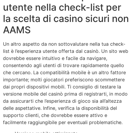
utente nella check-list per
la scelta di casino sicuri non
AAMS
Un altro aspetto da non sottovalutare nella tua check-
list è l’esperienza utente offerta dal casinò. Un sito web
dovrebbe essere intuitivo e facile da navigare,
consentendo agli utenti di trovare rapidamente quello
che cercano. La compatibilità mobile è un altro fattore
importante; molti giocatori preferiscono scommettere
dai propri dispositivi mobili. Ti consiglio di testare la
versione mobile del casinò prima di registrarti, in modo
da assicurarti che l’esperienza di gioco sia all’altezza
delle aspettative. Infine, verifica la disponibilità del
supporto clienti, che dovrebbe essere attivo e
facilmente raggiungibile per eventuali problematiche.