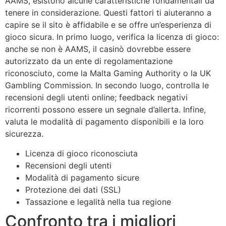
AAMS, esistono alcune caratteristiche fondamentali da
tenere in considerazione. Questi fattori ti aiuteranno a
capire se il sito è affidabile e se offre un’esperienza di
gioco sicura. In primo luogo, verifica la licenza di gioco:
anche se non è AAMS, il casinò dovrebbe essere
autorizzato da un ente di regolamentazione
riconosciuto, come la Malta Gaming Authority o la UK
Gambling Commission. In secondo luogo, controlla le
recensioni degli utenti online; feedback negativi
ricorrenti possono essere un segnale d’allerta. Infine,
valuta le modalità di pagamento disponibili e la loro
sicurezza.
Licenza di gioco riconosciuta
Recensioni degli utenti
Modalità di pagamento sicure
Protezione dei dati (SSL)
Tassazione e legalità nella tua regione
Confronto tra i migliori