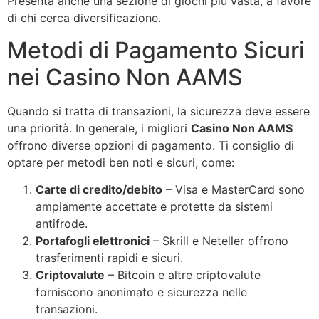
Presenta anche una sezione di giochi più vasta, a favore
di chi cerca diversificazione.
Metodi di Pagamento Sicuri
nei Casino Non AAMS
Quando si tratta di transazioni, la sicurezza deve essere
una priorità. In generale, i migliori
Casino Non AAMS
offrono diverse opzioni di pagamento. Ti consiglio di
optare per metodi ben noti e sicuri, come:
Carte di credito/debito
– Visa e MasterCard sono
ampiamente accettate e protette da sistemi
antifrode.
Portafogli elettronici
– Skrill e Neteller offrono
trasferimenti rapidi e sicuri.
Criptovalute
– Bitcoin e altre criptovalute
forniscono anonimato e sicurezza nelle
transazioni.