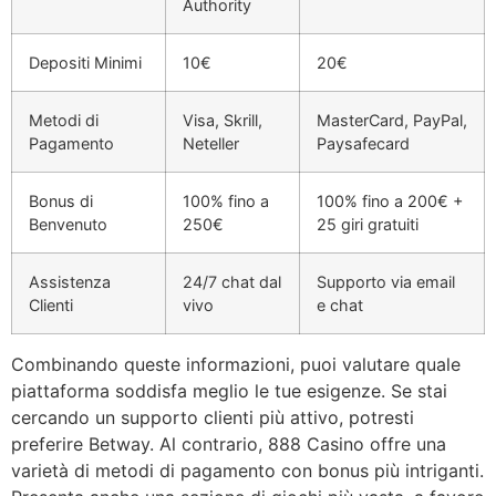
Authority
Depositi Minimi
10€
20€
Metodi di
Visa, Skrill,
MasterCard, PayPal,
Pagamento
Neteller
Paysafecard
Bonus di
100% fino a
100% fino a 200€ +
Benvenuto
250€
25 giri gratuiti
Assistenza
24/7 chat dal
Supporto via email
Clienti
vivo
e chat
Combinando queste informazioni, puoi valutare quale
piattaforma soddisfa meglio le tue esigenze. Se stai
cercando un supporto clienti più attivo, potresti
preferire Betway. Al contrario, 888 Casino offre una
varietà di metodi di pagamento con bonus più intriganti.