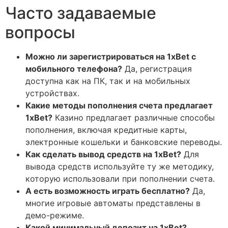
Часто задаваемые
вопросы
Можно ли зарегистрироваться на 1xBet с
мобильного телефона?
Да, регистрация
доступна как на ПК, так и на мобильных
устройствах.
Какие методы пополнения счета предлагает
1xBet?
Казино предлагает различные способы
пополнения, включая кредитные карты,
электронные кошельки и банковские переводы.
Как сделать вывод средств на 1xBet?
Для
вывода средств используйте ту же методику,
которую использовали при пополнении счета.
А есть возможность играть бесплатно?
Да,
многие игровые автоматы представлены в
демо-режиме.
Какой минимальный депозит на 1xBet?