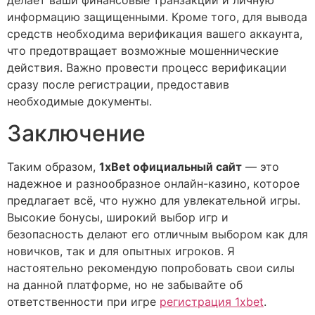
делает ваши финансовые транзакции и личную
информацию защищенными. Кроме того, для вывода
средств необходима верификация вашего аккаунта,
что предотвращает возможные мошеннические
действия. Важно провести процесс верификации
сразу после регистрации, предоставив
необходимые документы.
Заключение
Таким образом,
1xBet официальный сайт
— это
надежное и разнообразное онлайн-казино, которое
предлагает всё, что нужно для увлекательной игры.
Высокие бонусы, широкий выбор игр и
безопасность делают его отличным выбором как для
новичков, так и для опытных игроков. Я
настоятельно рекомендую попробовать свои силы
на данной платформе, но не забывайте об
ответственности при игре
регистрация 1xbet
.