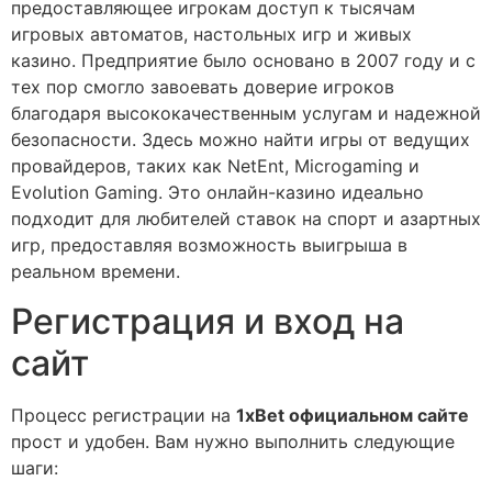
предоставляющее игрокам доступ к тысячам
игровых автоматов, настольных игр и живых
казино. Предприятие было основано в 2007 году и с
тех пор смогло завоевать доверие игроков
благодаря высококачественным услугам и надежной
безопасности. Здесь можно найти игры от ведущих
провайдеров, таких как NetEnt, Microgaming и
Evolution Gaming. Это онлайн-казино идеально
подходит для любителей ставок на спорт и азартных
игр, предоставляя возможность выигрыша в
реальном времени.
Регистрация и вход на
сайт
Процесс регистрации на
1xBet официальном сайте
прост и удобен. Вам нужно выполнить следующие
шаги: