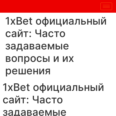
1xBet официальный
сайт: Часто
задаваемые
вопросы и их
решения
1xBet официальный
сайт: Часто
задаваемые