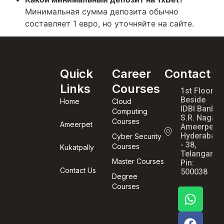
Минимальная сумма депозита обычно
составляет 1 евро, но уточняйте на сайте.
Quick
Career
Contact
Links
Courses
1st Floor,
Beside
Home
Cloud
IDBI Bank,
Computing
S.R. Nagar,
Courses
Ameerpet
Ameerpet,
Hyderabad
Cyber Security
- 38,
Courses
Kukatpally
Telangana,
Master Courses
Pin:
Contact Us
500038
Degree
Courses