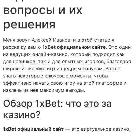
вопросы и их
решения
Меня зовут Алексей Иванов, и в этой статье я
расскажу вам о
1xBet официальном сайте
. Это один
из ведущих онлайн-казино, который подходит как
для новичков, так и для опытных игроков, благодаря
широкой линейке игр и щедрым бонусам. Важно
знать некоторые ключевые моменты, чтобы
эффективно начать свою игру на этой платформе и
извлечь из нее максимум выгоды.
Обзор 1xBet: что это за
казино?
1xBet официальный сайт
— это виртуальное казино,